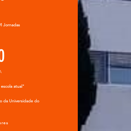
VI Jornadas
30
A
escola atual"
ão da Universidade do
ores