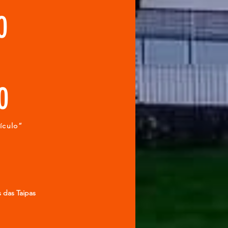
00
0
ículo”
 das Taipas