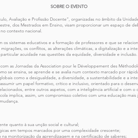
SOBRE O EVENTO
ulo, Avaliação e Profissão Docente”, organizadas no âmbito da Unidade 
semestre, dos Mestrados em Ensino, visam proporcionar um espaço de d
 no contexto nacional.
os sistemas educativos e a formação de professores e que se relacion
rações, os conflitos, as alterações climáticas, a digitalização e a intel
m particular acuidade nas questões da equidade, diversidade e inclusão.
 com as Jornadas da Association pour le Développement des Méthodolo
o se ensina, se aprende e se avalia num contexto marcado por rápidas
globais como a desigualdade, a diversidade, a sustentabilidade e a intelig
sumir um papel formativo, crítico e inclusivo, orientado para o desenv
relacionados, entre outros aspetos, com a inteligência artificial e com o
scola implica, assim, um compromisso coletivo com uma educação mais j
 mudança.
ente quanto à sua unção social e cultural;
agógicas em tempos marcados por uma complexidade crescente;
ão na monitorização da aprendizagem e na certificação de saberes;