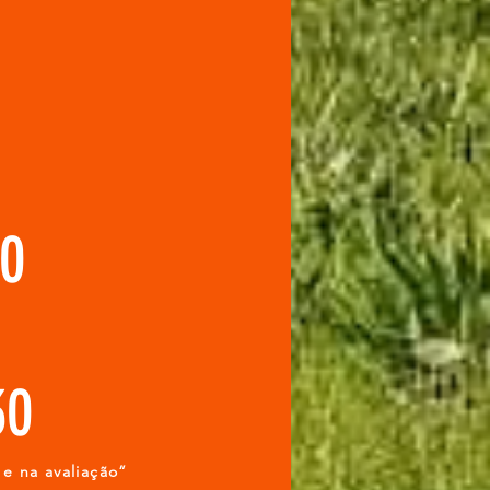
00
30
 e na avaliação”