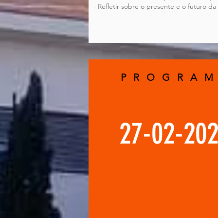
- Refletir sobre o presente e o futuro da
P R O G R A M
27-02-20