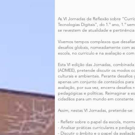
As VI Jornadas de Reflexão sobre “Curríc
Tecnologias Digitais”, do 1.º ano, 1.º 
se revestem de atualidade e pertinência
Vivemos tempos complexos que desafiam 
desafios globais, nomeadamente com as mig
escola, no currículo e na avaliação e co
Esta VI edição das Jornadas, combinada
(ADMEE), pretende discutir os modos com
culturais e ambientais. Perante desafios 
apenas um conjunto de conteúdos para as
avaliação, por sua vez, encerra desafios 
pedagógicas e políticas. Reimaginar a e
cidadãos para um mundo em constante
Assim, nestas VI Jornadas, pretende-se:
- Refletir sobre o papel da escola, morm
- Analisar práticas curriculares e ped
- Discutir o âmbito e o papel da avaliaç