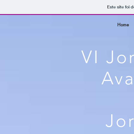
Este site foi
Home
VI Jo
Ava
Jo