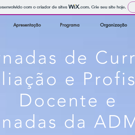
 desenvolvido com o criador de sites
.com
. Crie seu site hoje.
Apresentação
Programa
Organização
rnadas de Curr
liação e Profi
Docente e
rnadas da AD