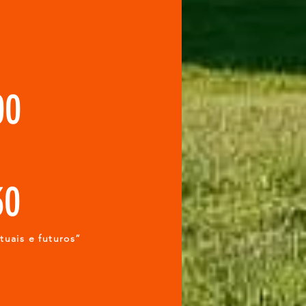
:00
30
tuais e futuros”