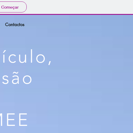
Começar
Contactos
ículo,
ssão
MEE