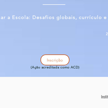
ar a Escola: Desafios globais, currículo e
o
Inscrição
(Ação acreditada como ACD)
Inst