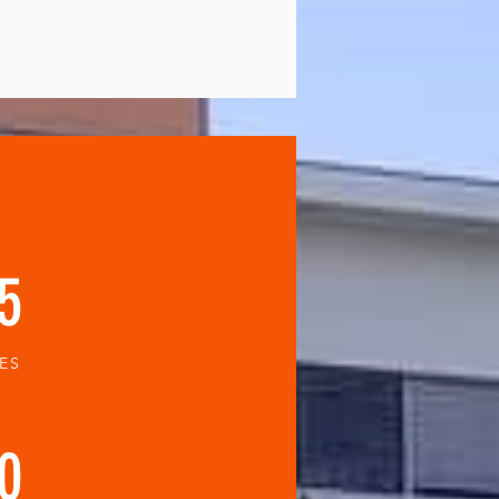
15
ES
30